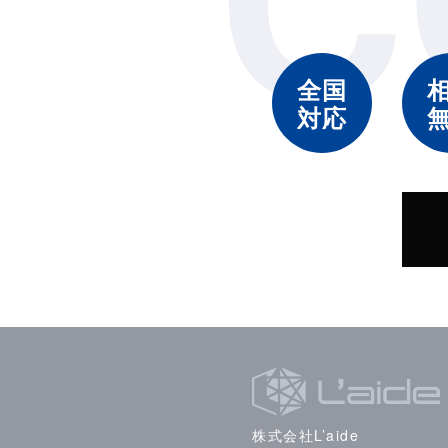
を委託しています。委託先は、
報の取り扱いについて適切な契
従業員の監督方
全国
対応
個人情報保護の重要性について
置き、適切な管理を行うととも
つ合理的な範囲の安全対策を実
権を有するものを限定し、社内
リンク先
リンク先での個人情報の利用に
す。
このプライバシ
株式会社L’aide