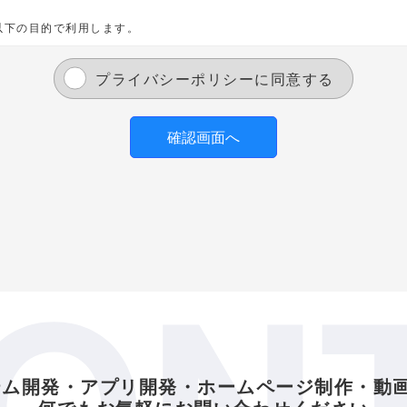
以下の目的で利用します。
るサービスにおいて利用するため
プライバシーポリシーに同意する
スや新しい商品などの情報を的確にお知らせするため
連絡を行なうため
の同意なく弊社はお客様の個人情報を開示できるものとします。
ON
関から召喚状、令状、命令等によって要求された場合
護のために必要がある場合であって、お客様の同意を得ることが困難であ
切な管理を行なうとともに、漏洩、滅失、毀損の防止のために最大限の注
テム開発・アプリ開発・ホームページ制作・動
提供するため、個人情報を適切に取り扱っていると認められる外部の委託