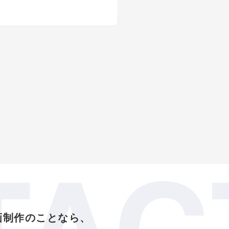
TAC
るとき。
意を払っております。尚、弊社で
画制作のことなら、
先に、個人情報の取り扱いの一部