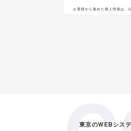
お客様から集めた個人情報は、
弊社がお客様に提供す
お客様に合ったサービ
必要に応じてお客様に
個人情報の開示
下記の場合には、お客様の事前
C
警察や裁判所、その他の政府機
人の生命、身体または財産の保
個人情報の管理
お客様の個人情報は、弊社が適
東京のWEBシス
はお客様によりよいサービスを