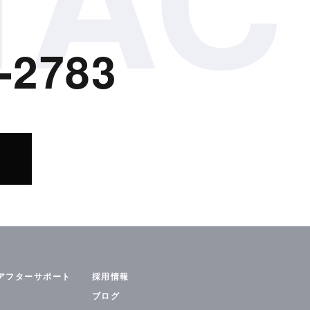
 弊社は、委託先との間で個人情
-2783
報を管理する際は、管理責任者を
ざん等の危険に対しては、適切か
のアクセスについては、アクセス
バシーの考え方に従って行われま
アフターサポート
採用情報
ブログ