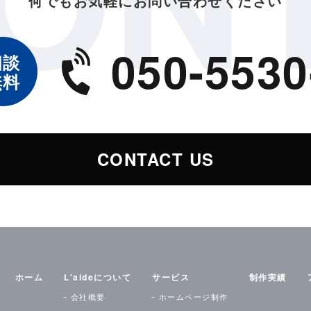
何でもお気軽にお問い合わせください
委託業務を行なうために必要な範囲で個人情報を利用します。 この場合、
約を締結し、適切な管理を要求いたします。
050-5530
法
相談
無料
、適時または定期的に適切な教育を行っております。また、弊社が個人情
に、外部への流出防止に努めます。さらに、外部からの不正アクセス、改
施し、お客様の個人情報保護に努めます。 個人情報に係るデータベース等
においても不正な利用がなされないように厳重に管理します。
CONTACT US
ついては、弊社のプライバシーの考え方ではなく、リンク先自身のプライ
ーの改訂
ホーム
L'aideについて
サービス
制作実績
会社概要
ホームページ制作