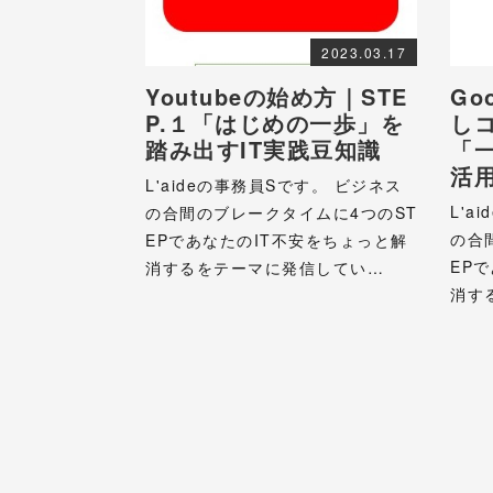
2023.03.17
Youtubeの始め方｜STE
Go
P.１「はじめの一歩」を
しコ
踏み出すIT実践豆知識
「
活
L'aideの事務員Sです。 ビジネス
L'a
の合間のブレークタイムに4つのST
の合
EPであなたのIT不安をちょっと解
EP
消するをテーマに発信してい…
消す