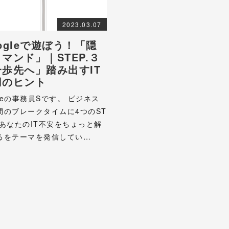
2023.03.07
ogleで遊ぼう！「隠
マンド」｜STEP.３
一歩先へ」踏み出すIT
用のヒント
ideの事務員Sです。 ビジネス
間のブレークタイムに4つのST
であなたのIT不安をちょっと解
るをテーマを発信してい…