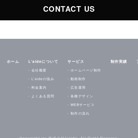
CONTACT US
ホーム
L'aideについて
サービス
制作実績
会社概要
ホームページ制作
L'aideの強み
動画制作
料金案内
広告運用
よくある質問
各種デザイン
WEBサービス
制作の流れ
Copyright (c) 株式会社L’aide, All Right Reserve.