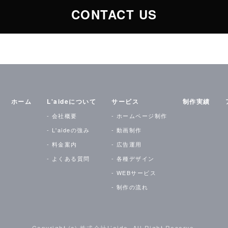
CONTACT US
ホーム
L'aideについて
サービス
制作実績
会社概要
ホームページ制作
L'aideの強み
動画制作
料金案内
広告運用
よくある質問
各種デザイン
WEBサービス
制作の流れ
Copyright (c) 株式会社L’aide, All Right Reserve.